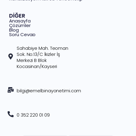
DİĞER
Anasayfa
Çözümler
Blog
Soru Cevap
İletişim
Sahabiye Mah. Teoman
Sok. No:13/C İkizler İş
Merkezi B Blok
Kocasinan/Kayseri
bilgi@emelbinayonetimi.com
0 352 220 01 09​