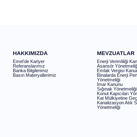
HAKKIMIZDA
MEVZUATLAR
Emel'de Kariyer
Enerji Verimliliği Ka
Referanslarımız
Asansör Yönetmeliğ
Banka Bilgilerimiz
Emlak Vergisi Kanu
Basın Materyallerimiz
Binalarda Enerji Pe
Yönetmeliği
İmar Kanunu
Sığınak Yönetmeliği
Konut Kapıcıları Yö
Kat Mülkiyetine Geç
Kanalizasyon Atık 
Yönetmeliği