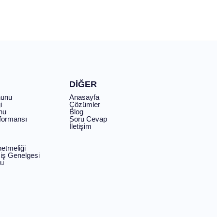
DİĞER
nunu
Anasayfa
i
Çözümler
nu
Blog
rformansı
Soru Cevap
İletişim
netmeliği
iş Genelgesi
Su