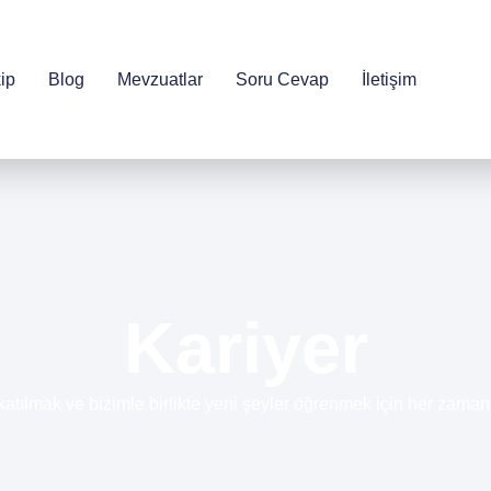
ip
Blog
Mevzuatlar
Soru Cevap
İletişim
Kariyer
katılmak ve bizimle birlikte yeni şeyler öğrenmek için her zaman