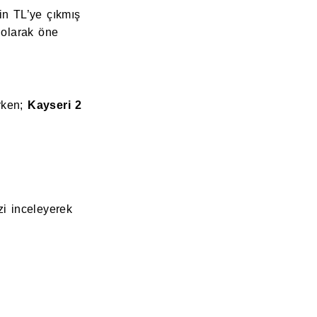
in TL’ye çıkmış
olarak öne
urken;
Kayseri
2
izi inceleyerek