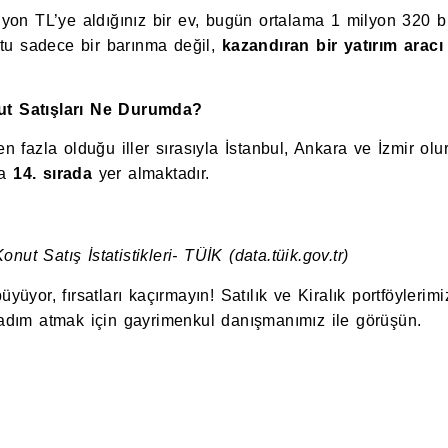
ilyon TL’ye aldığınız bir ev, bugün ortalama 1 milyon 320 b
nutu sadece bir barınma değil,
kazandıran bir yatırım aracı
ut Satışları Ne Durumda?
en fazla olduğu iller sırasıyla İstanbul, Ankara ve İzmir ol
la
14. sırada
yer almaktadır.
ut Satış İstatistikleri- TÜİK (data.tüik.gov.tr)
yüyor, fırsatları kaçırmayın! Satılık ve Kiralık portföylerim
 adım atmak için gayrimenkul danışmanımız ile görüşün.