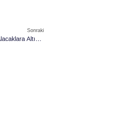
Sonraki
Kayseri’de İlk Kez Tapu Alacaklara Altın Değerinde 7 Öneri