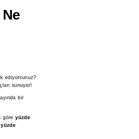
 Ne
ak ediyorsunuz?
ları sunuyor!
s
ayında bir
ya göre
yüzde
e
yüzde