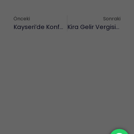
Önceki
Sonraki
Kayseri’de Konforlu Ve Güvenli Yaşam İçin Emel Bina Yönetimi İle Tanışın
Kira Gelir Vergisi Nedir?