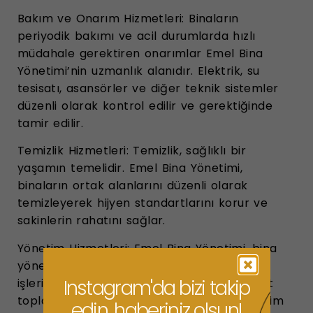
Bakım ve Onarım Hizmetleri: Binaların
periyodik bakımı ve acil durumlarda hızlı
müdahale gerektiren onarımlar Emel Bina
Yönetimi’nin uzmanlık alanıdır. Elektrik, su
tesisatı, asansörler ve diğer teknik sistemler
düzenli olarak kontrol edilir ve gerektiğinde
tamir edilir.
Temizlik Hizmetleri: Temizlik, sağlıklı bir
yaşamın temelidir. Emel Bina Yönetimi,
binaların ortak alanlarını düzenli olarak
temizleyerek hijyen standartlarını korur ve
sakinlerin rahatını sağlar.
Yönetim Hizmetleri: Emel Bina Yönetimi, bina
yönetimi ile ilgili tüm formaliteleri ve evrak
Instagram'da bizi takip
işlerini profesyonel bir şekilde yönetir. Aidat
toplama, giderlerin hesaplanması ve yönetim
edin, haberiniz olsun!